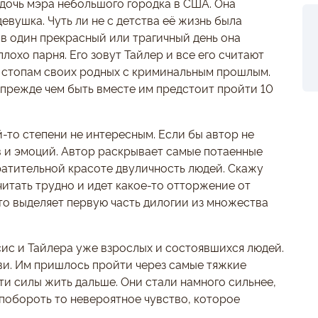
 дочь мэра небольшого городка в США. Она
евушка. Чуть ли не с детства её жизнь была
в один прекрасный или трагичный день она
охо парня. Его зовут Тайлер и все его считают
о стопам своих родных с криминальным прошлым.
 прежде чем быть вместе им предстоит пройти 10
-то степени не интересным. Если бы автор не
в и эмоций. Автор раскрывает самые потаенные
ратительной красоте двуличность людей. Скажу
читать трудно и идет какое-то отторжение от
то выделяет первую часть дилогии из множества
ис и Тайлера уже взрослых и состоявшихся людей.
ви. Им пришлось пройти через самые тяжкие
ти силы жить дальше. Они стали намного сильнее,
и побороть то невероятное чувство, которое