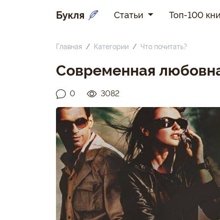
Букля
Статьи
Топ-100 кни
Главная
Категории
Что почитать?
Современная любовна
0
3082