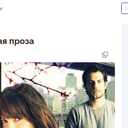
г
я проза