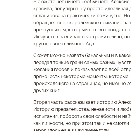
В сюжете нет ничего необычного. Алексис
красива, популярна, ну просто идеальная д
спланирована практически поминутно. Но 
обращает своё королевское внимание на пл
преступником, который вот-вот пойдет п
Их чувства развиваются стремительно, но
кругов своего личного Ада.
Сюжет можно назвать банальным и в какой
передал тонкие грани самых разных чувст
желания героев и показывает во всей отв
прямо, есть некоторые моменты, которые 
происходящего на страницах, но именно э
других книг.
Вторая часть рассказывает историю Алекс
Историю предательства, ненависти и люб
испытания, побороть свои слабости и най
как личности, но при этом так и не смогл
зародилось еще в школьные годы.