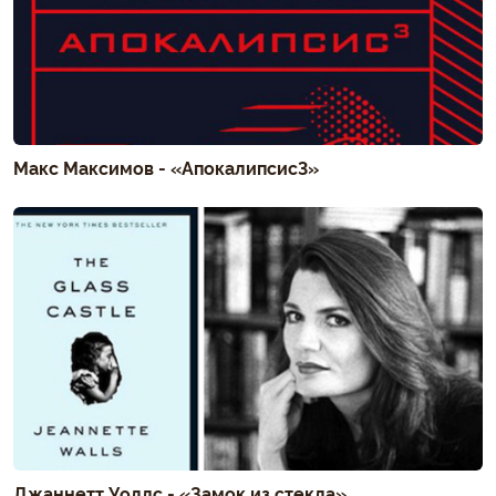
Макс Максимов - «Апокалипсис3»
Джаннетт Уоллс - «Замок из стекла»