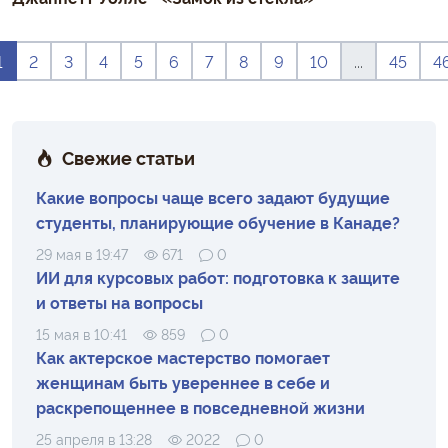
1
2
3
4
5
6
7
8
9
10
...
45
4
Свежие статьи
Какие вопросы чаще всего задают будущие
студенты, планирующие обучение в Канаде?
29 мая в 19:47
671
0
ИИ для курсовых работ: подготовка к защите
и ответы на вопросы
15 мая в 10:41
859
0
Как актерское мастерство помогает
женщинам быть увереннее в себе и
раскрепощеннее в повседневной жизни
25 апреля в 13:28
2022
0