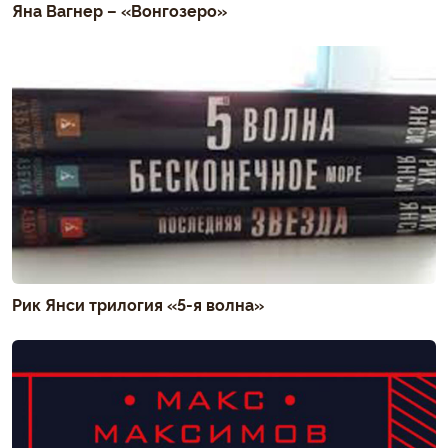
Яна Вагнер – «Вонгозеро»
Рик Янси трилогия «5-я волна»