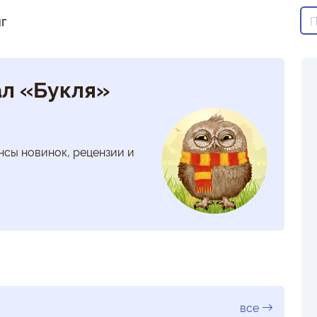
г
л «Букля»
нсы новинок, рецензии и
все