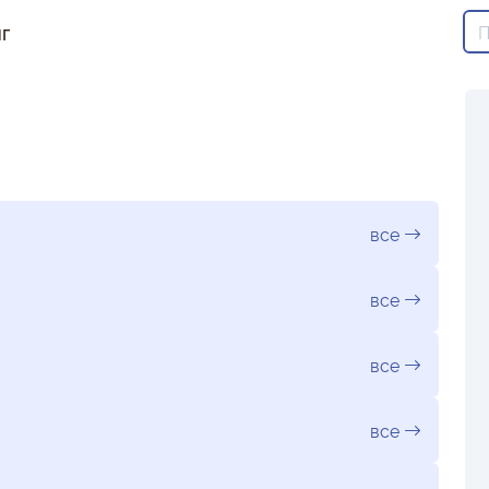
г
все
все
все
все