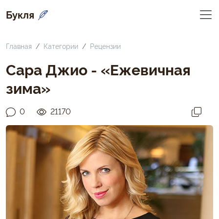
Букля
Главная
Категории
Рецензии
Сара Джио - «Ежевичная
зима»
0
21170