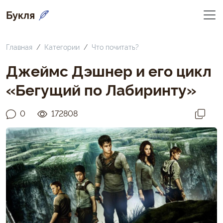
Букля
Главная
Категории
Что почитать?
Джеймс Дэшнер и его цикл
«Бегущий по Лабиринту»
0
172808