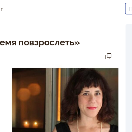
г
емя повзрослеть»