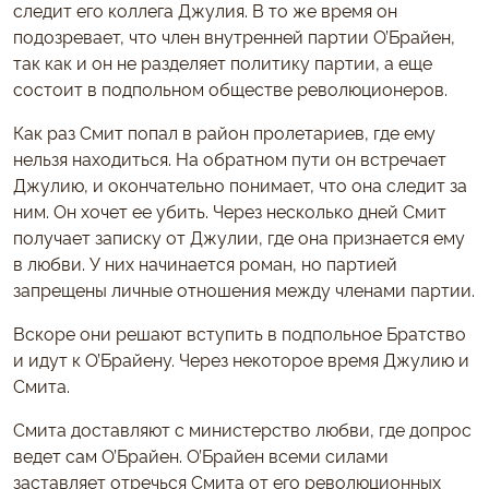
следит его коллега Джулия. В то же время он
подозревает, что член внутренней партии О’Брайен,
так как и он не разделяет политику партии, а еще
состоит в подпольном обществе революционеров.
Как раз Смит попал в район пролетариев, где ему
нельзя находиться. На обратном пути он встречает
Джулию, и окончательно понимает, что она следит за
ним. Он хочет ее убить. Через несколько дней Смит
получает записку от Джулии, где она признается ему
в любви. У них начинается роман, но партией
запрещены личные отношения между членами партии.
Вскоре они решают вступить в подпольное Братство
и идут к О’Брайену. Через некоторое время Джулию и
Смита.
Смита доставляют с министерство любви, где допрос
ведет сам О’Брайен. О’Брайен всеми силами
заставляет отречься Смита от его революционных