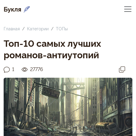
Букля
Главная
Категории
ТОПы
Топ-10 самых лучших
романов-антиутопий
1
27776