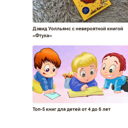
Дэвид Уолльямс с невероятной книгой
«Фтука»
Топ-5 книг для детей от 4 до 6 лет