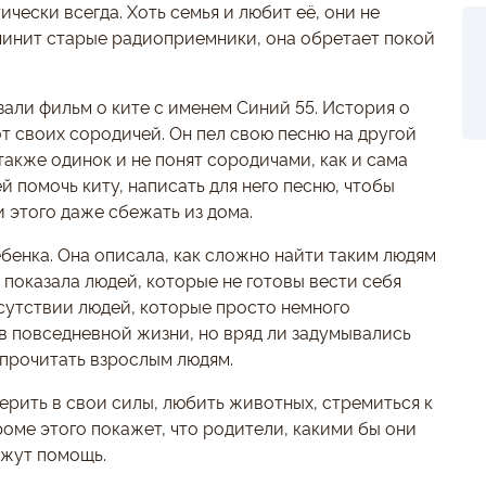
чески всегда. Хоть семья и любит её, они не
 чинит старые радиоприемники, она обретает покой
азали фильм о ките с именем Синий 55. История о
от своих сородичей. Он пел свою песню на другой
 также одинок и не понят сородичами, как и сама
й помочь киту, написать для него песню, чтобы
ди этого даже сбежать из дома.
бенка. Она описала, как сложно найти таким людям
показала людей, которые не готовы вести себя
сутствии людей, которые просто немного
 в повседневной жизни, но вряд ли задумывались
 прочитать взрослым людям.
верить в свои силы, любить животных, стремиться к
роме этого покажет, что родители, какими бы они
ажут помощь.