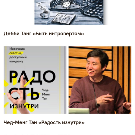
Дебби Танг «Быть интровертом»
Чед-Менг Тан «Радость изнутри»