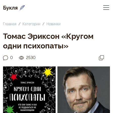
Букля
Главная
Категории
Новинки
Томас Эриксон «Кругом
одни психопаты»
0
2530