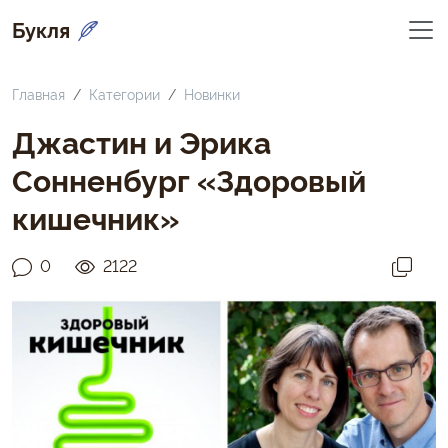
Букля
Главная
Категории
Новинки
Джастин и Эрика
Сонненбург «Здоровый
кишечник»
0
2122