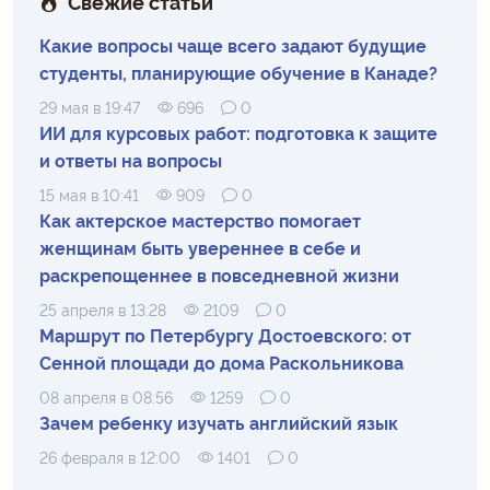
Свежие статьи
Какие вопросы чаще всего задают будущие
студенты, планирующие обучение в Канаде?
29 мая в 19:47
696
0
ИИ для курсовых работ: подготовка к защите
и ответы на вопросы
15 мая в 10:41
909
0
Как актерское мастерство помогает
женщинам быть увереннее в себе и
раскрепощеннее в повседневной жизни
25 апреля в 13:28
2109
0
Маршрут по Петербургу Достоевского: от
Сенной площади до дома Раскольникова
08 апреля в 08:56
1259
0
Зачем ребенку изучать английский язык
26 февраля в 12:00
1401
0