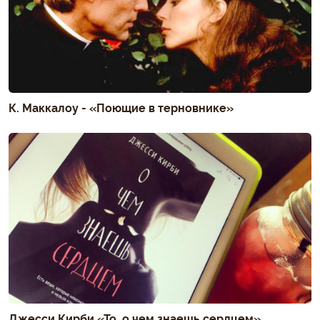
К. Маккалоу - «Поющие в терновнике»
Джесси Кирби «То, о чем знаешь сердцем»