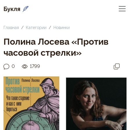
Букля
Главная
Категории
Новинки
Полина Лосева «Против
часовой стрелки»
0
1799