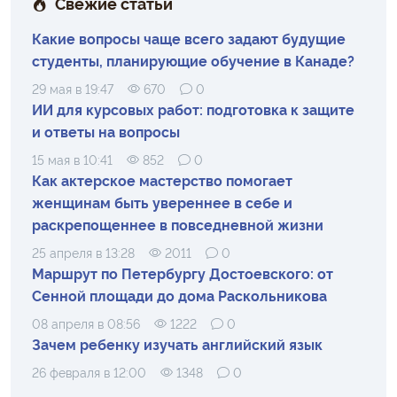
Свежие статьи
Какие вопросы чаще всего задают будущие
студенты, планирующие обучение в Канаде?
29 мая в 19:47
670
0
ИИ для курсовых работ: подготовка к защите
и ответы на вопросы
15 мая в 10:41
852
0
Как актерское мастерство помогает
женщинам быть увереннее в себе и
раскрепощеннее в повседневной жизни
25 апреля в 13:28
2011
0
Маршрут по Петербургу Достоевского: от
Сенной площади до дома Раскольникова
08 апреля в 08:56
1222
0
Зачем ребенку изучать английский язык
26 февраля в 12:00
1348
0