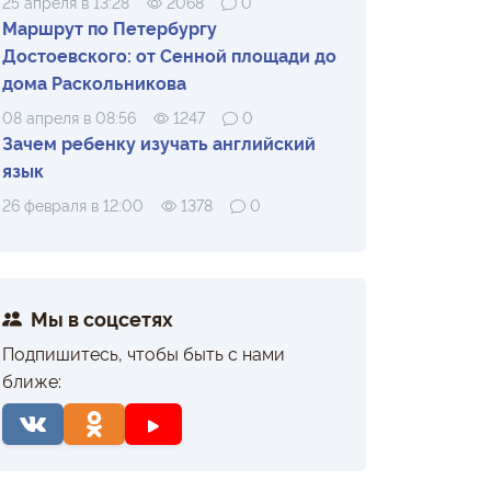
25 апреля в 13:28
2068
0
Маршрут по Петербургу
Достоевского: от Сенной площади до
дома Раскольникова
08 апреля в 08:56
1247
0
Зачем ребенку изучать английский
язык
26 февраля в 12:00
1378
0
Мы в соцсетях
Подпишитесь, чтобы быть с нами
ближе: