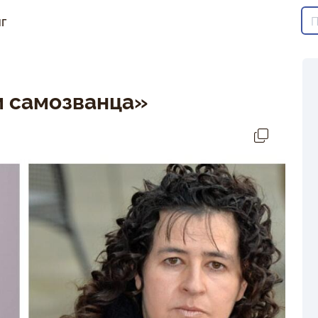
г
 самозванца»