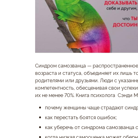
Синдром самозванца — распространенное
возраста и статуса, объединяет их лишь т
родителями или друзьями. Люди с указанн
компетентность, обесценивая свои успехи
их не менее 70%. Книга психолога Сэнди М
почему женщины чаще страдают синдр
как перестать боятся ошибок;
как уберечь от синдрома самозванца с
когда низкая самооценка может оберну