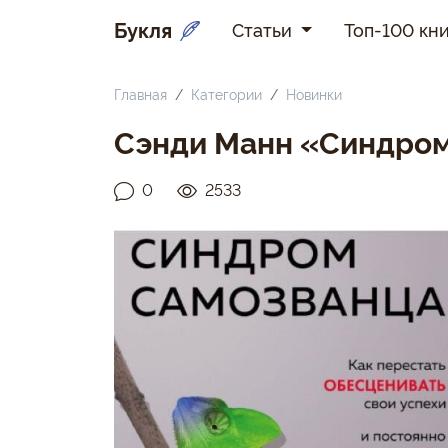
Букля
Статьи
Топ-100 кни
Главная
Категории
Новинки
Сэнди Манн «Синдром
0
2533