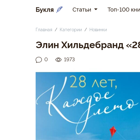
Букля
Статьи
Топ-100 кни
Главная
Категории
Новинки
Элин Хильдебранд «28
0
1973