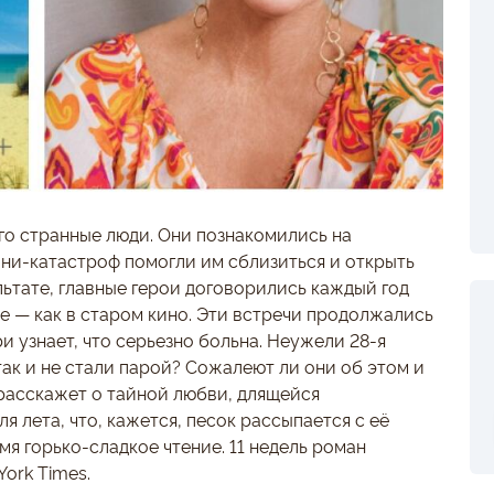
го странные люди. Они познакомились на
ни-катастроф помогли им сблизиться и открыть
льтате, главные герои договорились каждый год
те — как в старом кино. Эти встречи продолжались
и узнает, что серьезно больна. Неужели 28-я
так и не стали парой? Сожалеют ли они об этом и
 расскажет о тайной любви, длящейся
я лета, что, кажется, песок рассыпается с её
мя горько-сладкое чтение. 11 недель роман
ork Times.