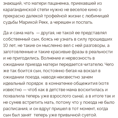
знающий, что матери пацаненка, приехавшей из
карагандинской степи нужно не веселое кино о
прекрасно далекой трофейной жизни с любимицей
судьбы Марикой Рекк, а черешен и поспать.
Да и сама мать — другая, не такой ее представлял
собственный сын, боясь не узнать в силу прошедших
10 лет, не такие он мысленно вел с ней разговоры, а
заготовленные и такие красивые фразы в реальности
и не пригодились. Волнение и нервозность в
ожидании приезда матери передается читателю. Чего
же так боится сын, постоянно бегая на вокзал в
ожидании поезда, наводя неизвестно зачем
идеальный порядок в комнатенке общежития (хотя
известно — чтоб как в детстве мама восхитилась и
похвалила теперь уже взрослого сына), а в итоге так и
не сумев встретить мать, потому что у поезда не было
расписания, и он вдруг пришел в тот момент, когда
сын был занят теперь уже привычной суетой.