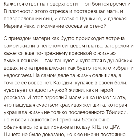
Кажется ответ на поверхности — он боится времени.
В плотности этого отрезка и постаревшая мать, и
повзрослевший сын, и статья о Пушкине, и далекая
Марика Рекк, и молчание соседа за стеной.
С приездом матери как будто происходит встреча
самой жизни в нелепом ситцевом платье, загорелой и
кажется еще по-прежнему красивой с жизнью
вымышленной — там танцуют и купаются в дунайских
водах, и она принадлежит как будто тем, кто избран и
недосягаем. На самом деле та жизнь фальшива, а
точнее ее вовсе нет. Каждый, купаясь в своей боли,
чувствует сладость чужой жизни, как и герой
рассказа. И этот взрослый мальчишка не мог знать,
что пышущая счастьем красивая женщина, которая
украшала жизнь не только послевоенного Тбилиси,
но и всей нацистской Германии бесконечно
обвинялась то в шпионаже в пользу КГБ, то ЦРУ.
Ничего не было доказано, но к ее имени постоянно