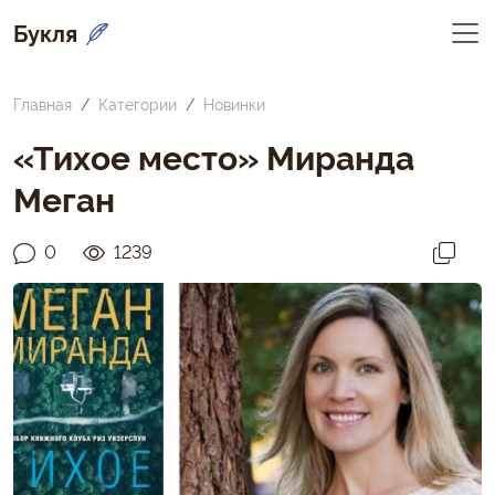
Букля
Главная
Категории
Новинки
«Тихое место» Миранда
Меган
0
1239