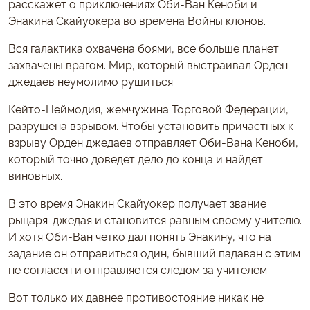
расскажет о приключениях Оби-Ван Кеноби и
Энакина Скайуокера во времена Войны клонов.
Вся галактика охвачена боями, все больше планет
захвачены врагом. Мир, который выстраивал Орден
джедаев неумолимо рушиться.
Кейто-Неймодия, жемчужина Торговой Федерации,
разрушена взрывом. Чтобы установить причастных к
взрыву Орден джедаев отправляет Оби-Вана Кеноби,
который точно доведет дело до конца и найдет
виновных.
В это время Энакин Скайуокер получает звание
рыцаря-джедая и становится равным своему учителю.
И хотя Оби-Ван четко дал понять Энакину, что на
задание он отправиться один, бывший падаван с этим
не согласен и отправляется следом за учителем.
Вот только их давнее противостояние никак не