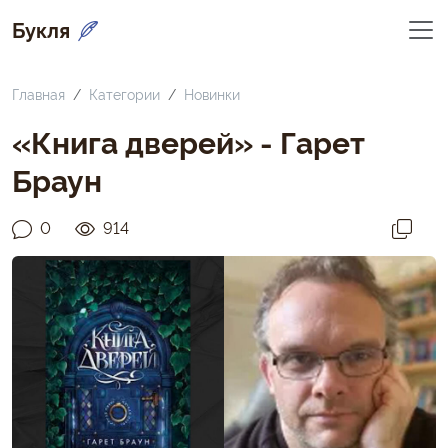
Букля
Главная
Категории
Новинки
«Книга дверей» - Гарет
Браун
0
914