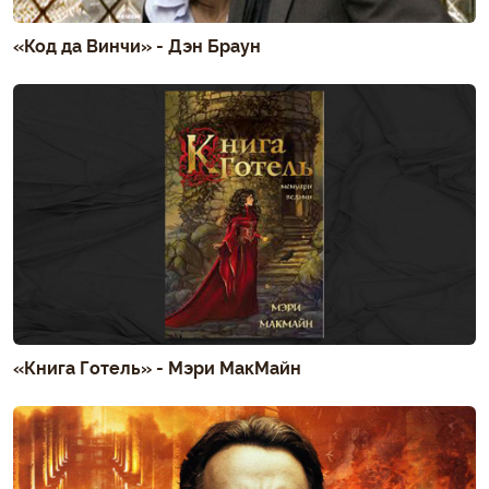
«Код да Винчи» - Дэн Браун
«Книга Готель» - Мэри МакМайн