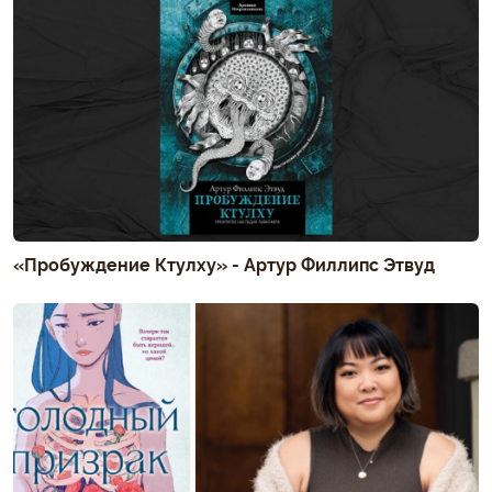
«Пробуждение Ктулху» - Артур Филлипс Этвуд