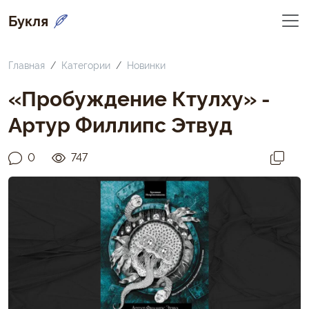
Букля
Главная
Категории
Новинки
«Пробуждение Ктулху» -
Артур Филлипс Этвуд
0
747