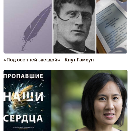
«Под осенней звездой» - Кнут Гамсун