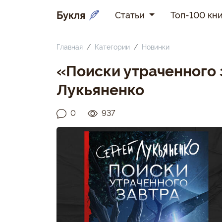
Букля
Статьи
Топ-100 кни
Главная
Категории
Новинки
«Поиски утраченного 
Лукьяненко
0
937