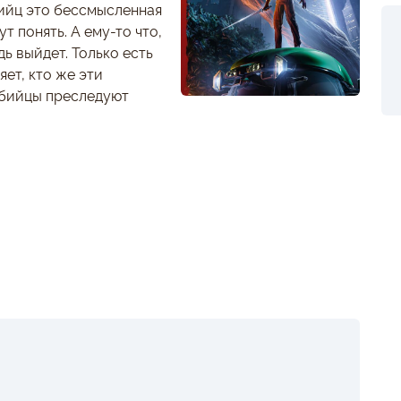
убийц это бессмысленная
т понять. А ему-то что,
дь выйдет. Только есть
ет, кто же эти
убийцы преследуют