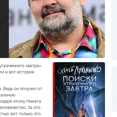
утраченного завтра»
ти и вот история
. Ведь он получил от
кальную
годаря этому Никата
еловечество. За это
тью, вот только это