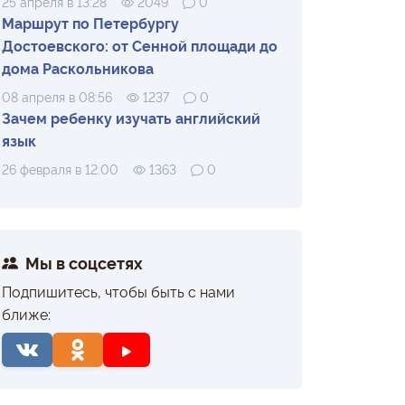
25 апреля в 13:28
2049
0
Маршрут по Петербургу
Достоевского: от Сенной площади до
дома Раскольникова
08 апреля в 08:56
1237
0
Зачем ребенку изучать английский
язык
26 февраля в 12:00
1363
0
Мы в соцсетях
Подпишитесь, чтобы быть с нами
ближе: