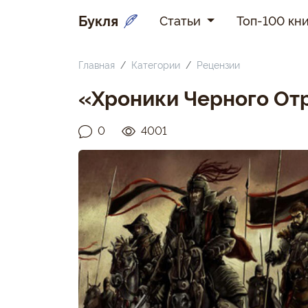
Букля
Статьи
Топ-100 кни
Главная
Категории
Рецензии
«Хроники Черного Отр
0
4001