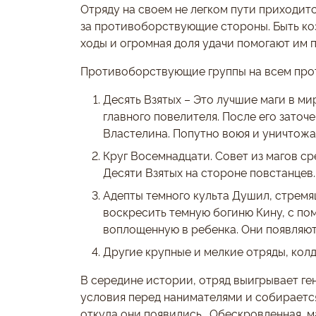
Отряду на своем не легком пути приходит
за противоборствующие стороны. Быть ко
ходы и огромная доля удачи помогают им п
Противоборствующие группы на всем про
Десять Взятых – Это лучшие маги в м
главного повелителя. После его заточ
Властелина. Попутно воюя и уничтожая
Круг Восемнадцати. Совет из магов с
Десяти Взятых на стороне повстанцев.
Адепты темного культа Душил, стремя
воскресить темную богиню Кину, с по
воплощенную в ребенка. Они появляют
Другие крупные и мелкие отряды, колд
В середине истории, отряд выигрывает ге
условия перед нанимателями и собирается
откуда они появились. Обескровленная, м