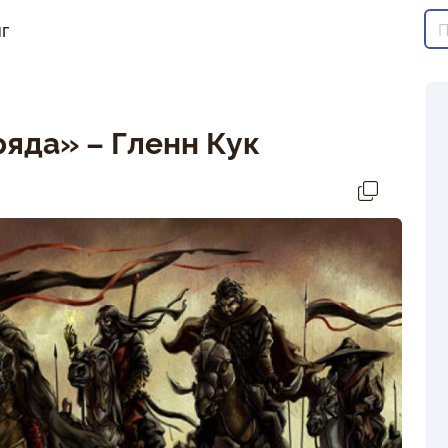
г
яда» – Гленн Кук