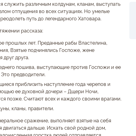
ся служить различным колдунам, кланам, выступать
злом отпущения во всех ситуациях. Но умелые
реодолеть путь до легендарного Хатовара.
тяжении рассказа:
ире прошлых лет. Преданные рабы Властелина,
ения, Взятые подчинялись Госпоже, жене
 друг друга.
реднего пошива, выступающие против Госпожи и ее
 Это предводители.
щиеся приблизить наступление года черепов и
мощью ее духовной дочери – Дщери Ночи,
ся позже. Считают всех и каждого своими врагами.
уны, кланы, правители.
неральное сражение, выполняет взятые на себя
 двигаться дальше. Искать свой родной дом,
алочисленная горстка людей отправляется