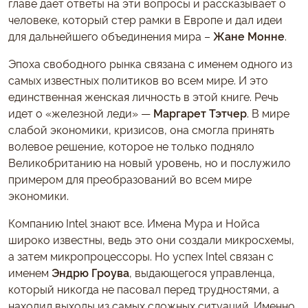
главе дает ответы на эти вопросы и рассказывает о
человеке, который стер рамки в Европе и дал идеи
для дальнейшего объединения мира –
Жане Монне
.
Эпоха свободного рынка связана с именем одного из
самых известных политиков во всем мире. И это
единственная женская личность в этой книге. Речь
идет о «железной леди» —
Маргарет Тэтчер
. В мире
слабой экономики, кризисов, она смогла принять
волевое решение, которое не только подняло
Великобританию на новый уровень, но и послужило
примером для преобразований во всем мире
экономики.
Компанию Intel знают все. Имена Мура и Нойса
широко известны, ведь это они создали микросхемы,
а затем микропроцессоры. Но успех Intel связан с
именем
Эндрю Гроува
, выдающегося управленца,
который никогда не пасовал перед трудностями, а
находил выходы из самых сложных ситуаций. Именно