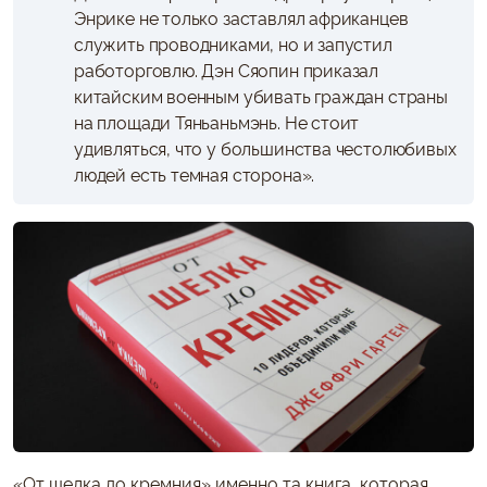
Энрике не только заставлял африканцев
служить проводниками, но и запустил
работорговлю. Дэн Сяопин приказал
китайским военным убивать граждан страны
на площади Тяньаньмэнь. Не стоит
удивляться, что у большинства честолюбивых
людей есть темная сторона».
«От шелка до кремния» именно та книга, которая