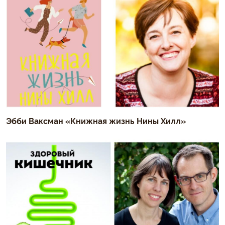
Эбби Ваксман «Книжная жизнь Нины Хилл»