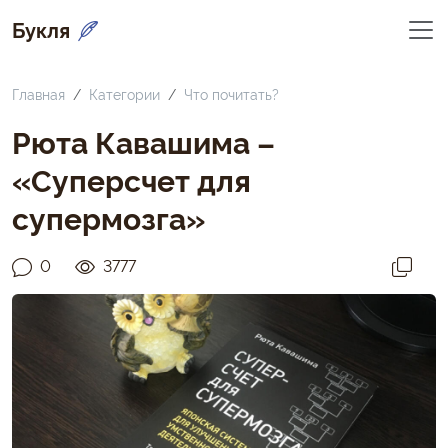
Букля
Главная
Категории
Что почитать?
Рюта Кавашима –
«Суперсчет для
супермозга»
0
3777