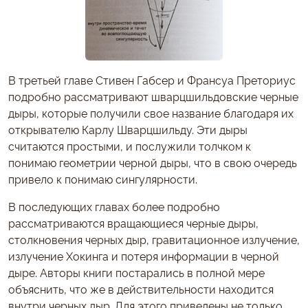
В третьей главе Стивен Габсер и Франсуа Преториус
подробно рассматривают шварцшильдовские черные
дыры, которые получили свое название благодаря их
открывателю Карлу Шварцшильду. Эти дыры
считаются простыми, и послужили толчком к
понимаю геометрии черной дыры, что в свою очередь
привело к понимаю сингулярности.
В последующих главах более подробно
рассматриваются вращающиеся черные дыры,
столкновения черных дыр, гравитационное излучение,
излучение Хокинга и потеря информации в черной
дыре. Авторы книги постарались в полной мере
объяснить, что же в действительности находится
внутри черных дыр. Для этого приведены не только