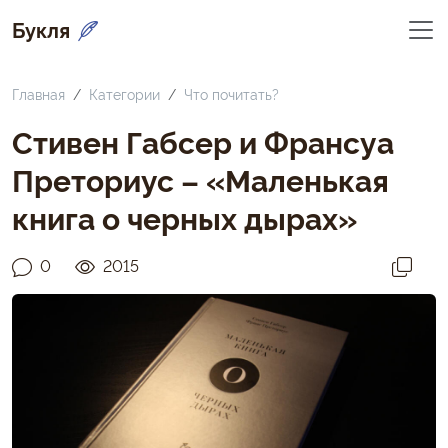
Букля
Главная
Категории
Что почитать?
Стивен Габсер и Франсуа
Преториус – «Маленькая
книга о черных дырах»
0
2015