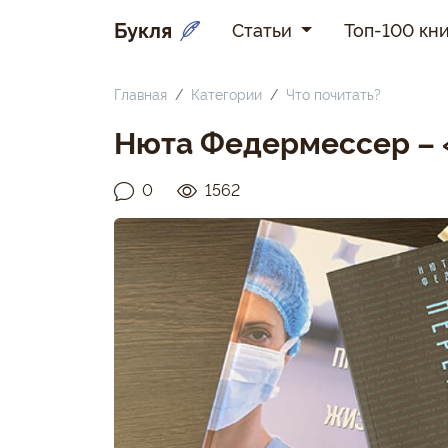
Букля
Статьи
Топ-100 кни
Главная
Категории
Что почитать?
Нюта Федермессер – 
0
1562