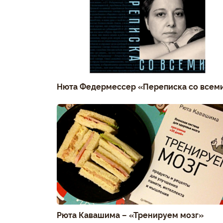
Нюта Федермессер «Переписка со всем
Рюта Кавашима – «Тренируем мозг»