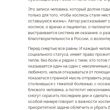
Это записи человека, который долгие годы
только для того, чтобы хосписы стали мес
оставшуюся жизнь». Автор рассказывает о
хосписе, о врачах и пациентах, о паллиат
выстраивается система ее оказания, о ра
благотворительности в России, о волонтер
Перед смертью все равны. И каждый челов
социального статуса, имеет право прожит
тепле, без боли и рядом с теми, кто готов 
оказывается один на один с неизлечимым 
любимого, нельзя отказываться от помощи
показаться странной мысль отправить родн
столкнешься с тяжелой болезнью, с осозна
близкого человека, а поглотит нескончаема
смогут скрасить последние дни и сделать
особой манере говорит о важности хоспис
приоритетной задаче облегчить и убрать б