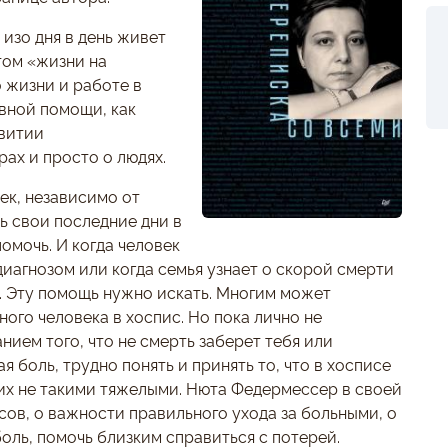
 изо дня в день живет
том «жизни на
 жизни и работе в
ивной помощи, как
звитии
ах и просто о людях.
ек, независимо от
ь свои последние дни в
помочь. И когда человек
диагнозом или когда семья узнает о скорой смерти
. Эту помощь нужно искать. Многим может
ого человека в хоспис. Но пока лично не
нием того, что не смерть заберет тебя или
я боль, трудно понять и принять то, что в хосписе
 их не такими тяжелыми. Нюта Федермессер в своей
ов, о важности правильного ухода за больными, о
оль, помочь близким справиться с потерей.