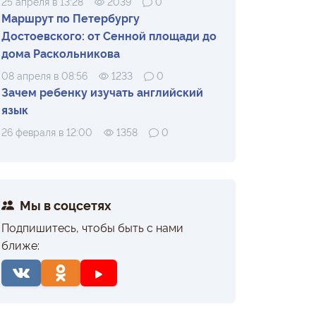
25 апреля в 13:28
2039
0
Маршрут по Петербургу
Достоевского: от Сенной площади до
дома Раскольникова
08 апреля в 08:56
1233
0
Зачем ребенку изучать английский
язык
26 февраля в 12:00
1358
0
Мы в соцсетях
Подпишитесь, чтобы быть с нами
ближе: