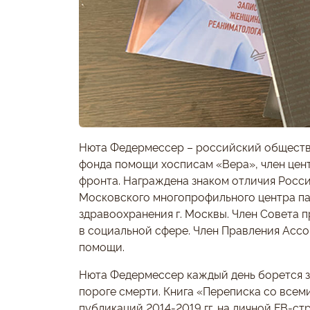
Нюта Федермессер – российский обществе
фонда помощи хосписам «Вера», член це
фронта. Награждена знаком отличия Росс
Московского многопрофильного центра п
здравоохранения г. Москвы. Член Совета 
в социальной сфере. Член Правления Асс
помощи.
Нюта Федермессер каждый день борется за
пороге смерти. Книга «Переписка со всем
публикаций 2014-2019 гг. на личной FB-ст