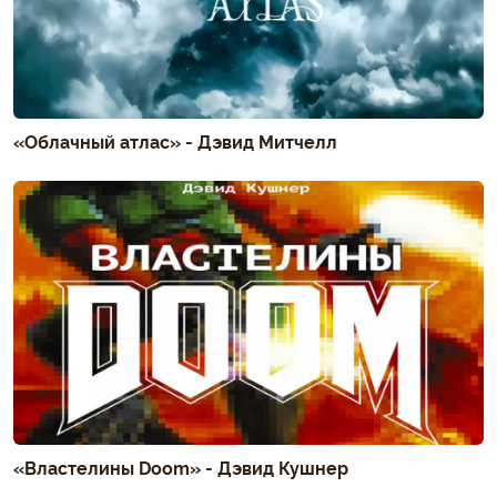
«Облачный атлас» - Дэвид Митчелл
«Властелины Doom» - Дэвид Кушнер