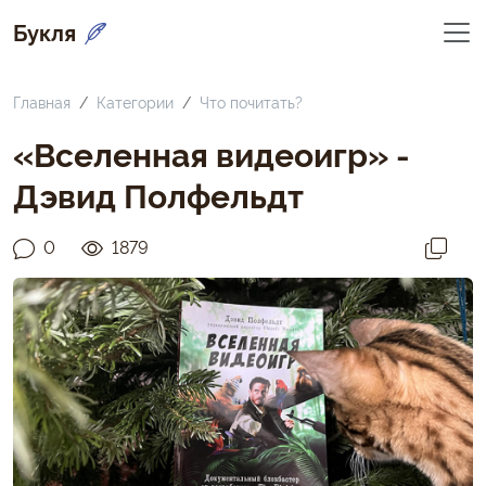
Букля
Главная
Категории
Что почитать?
«Вселенная видеоигр» -
Дэвид Полфельдт
0
1879