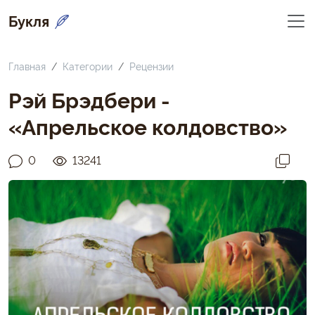
Букля
Главная
Категории
Рецензии
Рэй Брэдбери -
«Апрельское колдовство»
0
13241