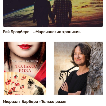
Рэй Брэдбери - «Марсианские хроники»
Мюриэль Барбери «Только роза»