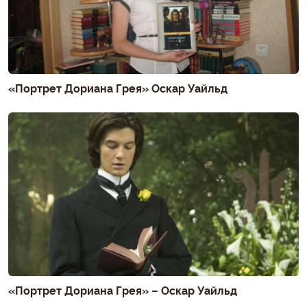
«Портрет Дориана Грея» Оскар Уайльд
«Портрет Дориана Грея» – Оскар Уайльд