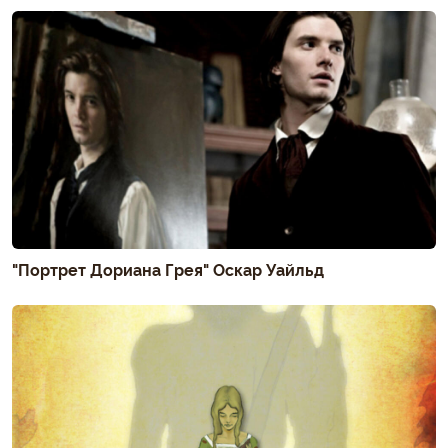
"Портрет Дориана Грея" Оскар Уайльд