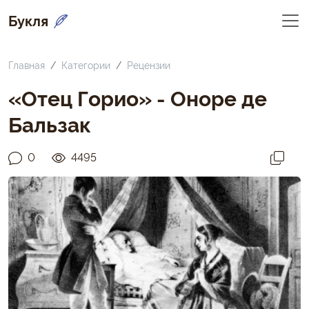
Букля
Главная
Категории
Рецензии
«Отец Горио» - Оноре де
Бальзак
0
4495