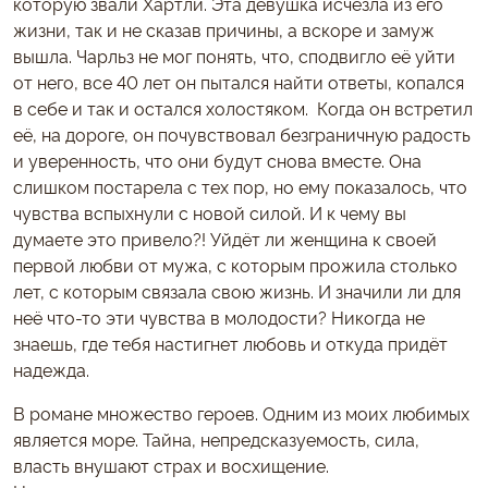
которую звали Хартли. Эта девушка исчезла из его
жизни, так и не сказав причины, а вскоре и замуж
вышла. Чарльз не мог понять, что, сподвигло её уйти
от него, все 40 лет он пытался найти ответы, копался
в себе и так и остался холостяком. Когда он встретил
её, на дороге, он почувствовал безграничную радость
и уверенность, что они будут снова вместе. Она
слишком постарела с тех пор, но ему показалось, что
чувства вспыхнули с новой силой. И к чему вы
думаете это привело?! Уйдёт ли женщина к своей
первой любви от мужа, с которым прожила столько
лет, с которым связала свою жизнь. И значили ли для
неё что-то эти чувства в молодости? Никогда не
знаешь, где тебя настигнет любовь и откуда придёт
надежда.
В романе множество героев. Одним из моих любимых
является море. Тайна, непредсказуемость, сила,
власть внушают страх и восхищение.