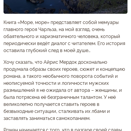
Книга «Море, море» представляет собой мемуары
главного героя Чарльза, на мой взгляд, очень
обаятельного и харизматичного человека, который
периодически ведёт диалог с читателем. Его история
оставила глубокий след в моей душе…
Хочу сказать, что Айрис Мердок досконально
продумала образы своих героев, сюжет и концепцию
романа, а такого необычного поворота событий и
неописуемой точности и логичности мужских
размышлений я не ожидала от автора – женщины, и
была потрясена её безграничным талантом. У неё
великолепно получается ставить героев в
безвыходные ситуации, сталкивать их лбами и
заставлять заниматься самокопанием.
Роман начинается с того, что в разгаре своей славы,