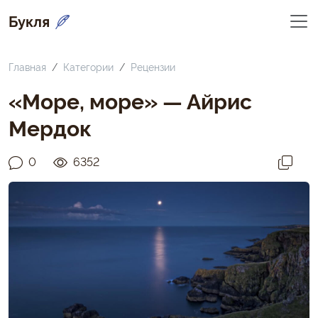
Букля
Главная
Категории
Рецензии
«Море, море» — Айрис
Мердок
0
6352