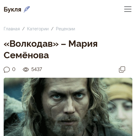
Букля
Главная
Категории
Рецензии
«Волкодав» – Мария
Семёнова
0
5437