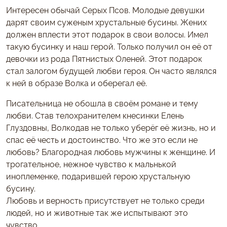
Интересен обычай Серых Псов. Молодые девушки
дарят своим суженым хрустальные бусины. Жених
должен вплести этот подарок в свои волосы. Имел
такую бусинку и наш герой. Только получил он её от
девочки из рода Пятнистых Оленей. Этот подарок
стал залогом будущей любви героя. Он часто являлся
к ней в образе Волка и оберегал её.
Писательница не обошла в своём романе и тему
любви. Став телохранителем кнесинки Елень
Глуздовны, Волкодав не только уберёг её жизнь, но и
спас её честь и достоинство. Что же это если не
любовь? Благородная любовь мужчины к женщине. И
трогательное, нежное чувство к мальнькой
иноплеменке, подарившей герою хрустальную
бусину.
Любовь и верность присутствует не только среди
людей, но и животные так же испытывают это
чувство.