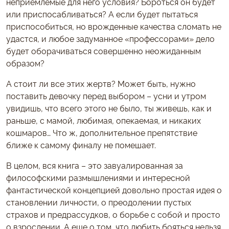
неприемлемые для него условия? Бороться он будет
или приспосабливаться? А если будет пытаться
приспособиться, но врожденные качества сломать не
удастся, и любое задуманное «профессорами» дело
будет оборачиваться совершенно неожиданным
образом?
А стоит ли все этих жертв? Может быть, нужно
поставить девочку перед выбором – усни и утром
увидишь, что всего этого не было, ты живешь, как и
раньше, с мамой, любимая, опекаемая, и никаких
кошмаров… Что ж, дополнительное препятствие
ближе к самому финалу не помешает.
В целом, вся книга – это завуалированная за
философскими размышлениями и интересной
фантастической концепцией довольно простая идея о
становлении личности, о преодолении пустых
страхов и предрассудков, о борьбе с собой и просто
о взрослении. А еще о том, что любить бояться нельзя,