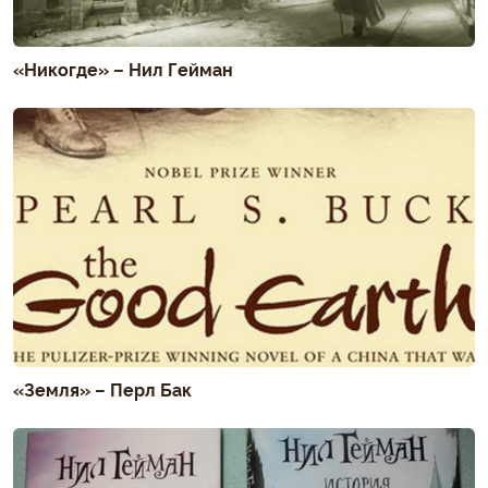
«Никогде» – Нил Гейман
«Земля» – Перл Бак