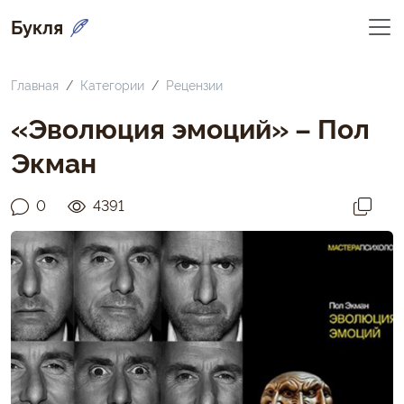
Букля
Главная
Категории
Рецензии
«Эволюция эмоций» – Пол
Экман
0
4391