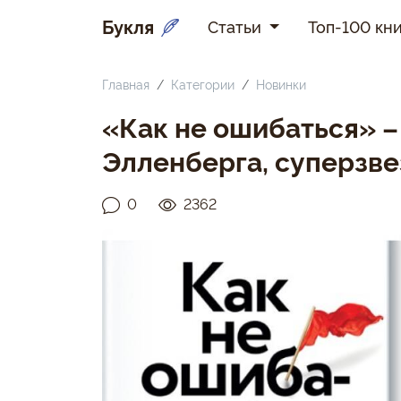
Букля
Статьи
Топ-100 кни
Главная
Категории
Новинки
«Как не ошибаться» –
Элленберга, суперзве
0
2362