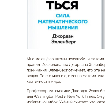
Многие ещё со школы невзлюбили математ
правил. Исследование Джордана Элленбер
понимания. Элленберг отмечает, что эта н
вещах. По его мнению, именно математика
хаотичности мира.
Профессор математики Джордан Элленберг 
для Washington Post и New York Times. Он у
избегать ошибок. Учёный считает, что ма