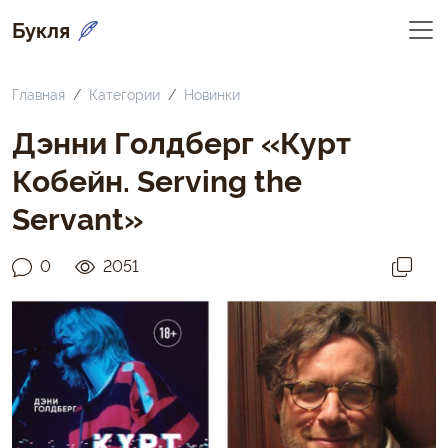
Букля
Главная
Категории
Новинки
Дэнни Голдберг «Курт
Кобейн. Serving the
Servant»
0
2051