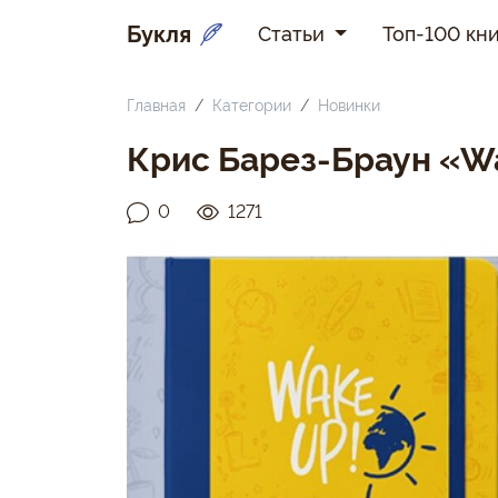
Букля
Статьи
Топ-100 кни
Главная
Категории
Новинки
Крис Барез-Браун «W
0
1271