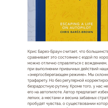
Крис Барез-Браун считает, что большинст
сравнивает это состояние с ездой по хор
можно отлично справляться с вождением, н
при выполнении привычных действий наше
«энергосберегающем режиме». Мы склонны
трафарету. Но без регулярной корректир
безрадостную рутину. Кроме того, у нас н
его на автопилоте. Автор предлагает изб
легких, а местами и весьма забавных стр
пробудят чувства, о существовании котор