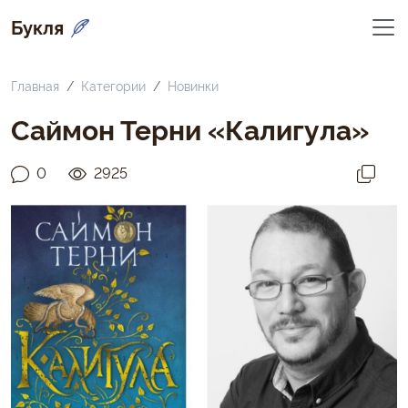
Букля
Главная
Категории
Новинки
Саймон Терни «Калигула»
0
2925