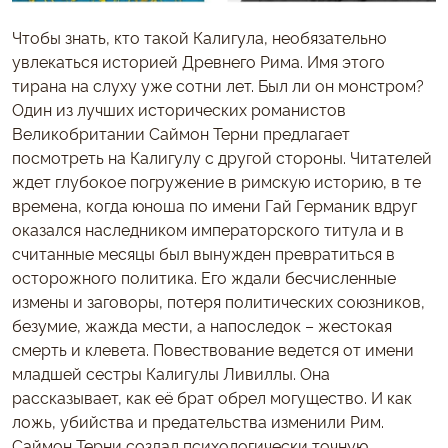
Чтобы знать, кто такой Калигула, необязательно
увлекаться историей Древнего Рима. Имя этого
тирана на слуху уже сотни лет. Был ли он монстром?
Один из лучших исторических романистов
Великобритании Саймон Терни предлагает
посмотреть на Калигулу с другой стороны. Читателей
ждет глубокое погружение в римскую историю, в те
времена, когда юноша по имени Гай Германик вдруг
оказался наследником императорского титула и в
считанные месяцы был вынужден превратиться в
осторожного политика. Его ждали бесчисленные
измены и заговоры, потеря политических союзников,
безумие, жажда мести, а напоследок – жестокая
смерть и клевета. Повествование ведется от имени
младшей сестры Калигулы Ливиллы. Она
рассказывает, как её брат обрел могущество. И как
ложь, убийства и предательства изменили Рим.
Саймон Терни создал психологически точную