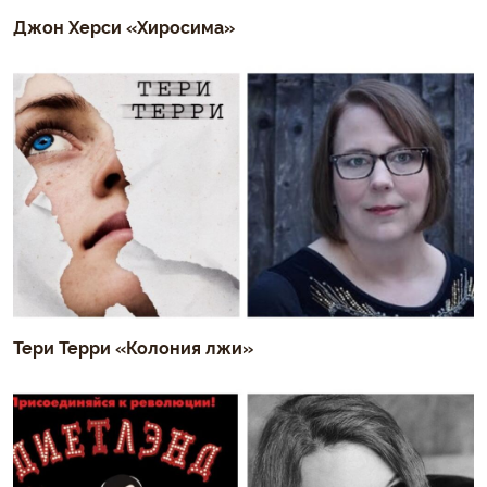
Джон Херси «Хиросима»
Тери Терри «Колония лжи»