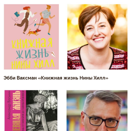
Эбби Ваксман «Книжная жизнь Нины Хилл»