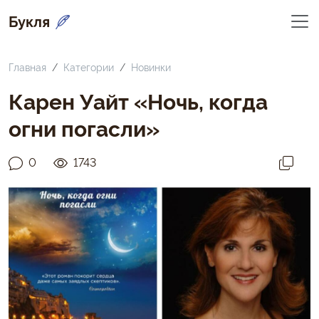
Букля
Главная
Категории
Новинки
Карен Уайт «Ночь, когда
огни погасли»
0
1743