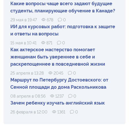
Какие вопросы чаще всего задают будущие
студенты, планирующие обучение в Канаде?
29 мая в 19:47
678
0
ИИ для курсовых работ: подготовка к защите
и ответы на вопросы
15 мая в 10:41
871
0
Как актерское мастерство помогает
женщинам быть увереннее в себе и
раскрепощеннее в повседневной жизни
25 апреля в 13:28
2045
0
Маршрут по Петербургу Достоевского: от
Сенной площади до дома Раскольникова
08 апреля в 08:56
1237
0
Зачем ребенку изучать английский язык
26 февраля в 12:00
1361
0