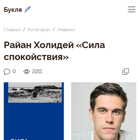
Букля
Главная
Категории
Новинки
Райан Холидей «Сила
спокойствия»
0
2211