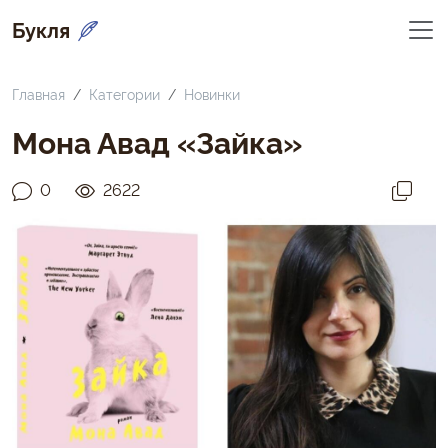
Букля
Главная
Категории
Новинки
Мона Авад «Зайка»
0
2622