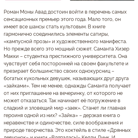
Роман Моны Авад достоин войти в перечень самых
сенсационных премьер этого года. Мало того, он
имеет все шансы стать культовым. В книге
гармонично соединились элементы сатиры,
«кампусной прозы» и художественного манифеста.
Но прежде всего это мощный сюжет. Саманта Хизер
Макки – студентка престижного университета. Она
чувствует себя посторонней на своем факультете и
презирает большинство своих однокурсниц –
богатых кукольных девушек, называющих друг друга
«зайками». Тем не менее, однажды Саманта получает
от них приглашение на вечеринку, от которого не
может отказаться. Так начинает её погружение в
сладкий и зловещий мир «заек». Станет ли главная
героиня одной из них? «Зайка» – дерзкая книга о
неравенстве и одиночестве, силе воображения и
природе творчества. Это коктейль в стиле «Дрянных
девчонок» и книги «Вляпалась!» Келли Линк. И