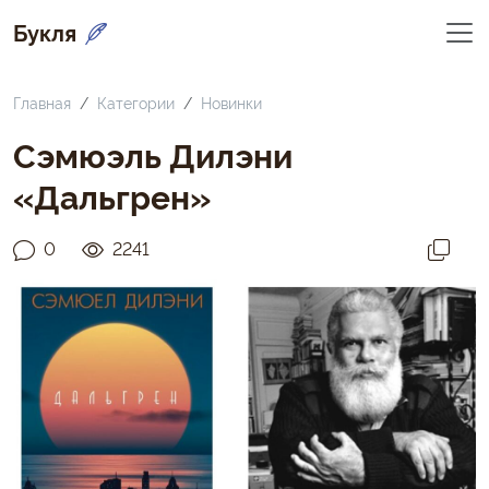
Букля
Главная
Категории
Новинки
Сэмюэль Дилэни
«Дальгрен»
0
2241