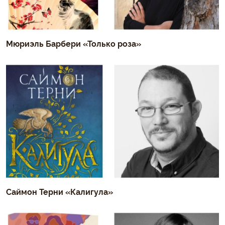
Мюриэль Барбери «Только роза»
Саймон Терни «Калигула»