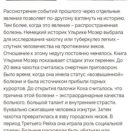
Рассмотрение событий прошлого через отдельные
явления позволяет по-другому взглянуть на историю.
Тем более, когда это явление – распространенная
болезнь. Немецкий историк Ульрике Мозер выбрала
для исследования чахотку или туберкулез легких –
спутник человечества на протяжении веков.
Отношение к этому недугу постоянно менялось. Книга
Ульрике Мозер показывает стадии этих перемен. До
20 века чахотка считалась смертным приговором.
Было время, когда она имела статус «возвышенной»
болезни и была источником прибыли горных
курортов. До открытия палочки Коха считалось, что
причина этой болезни – экстраординарные качества
больного, большой талант и внутренние страсти,
буквально сжигавшие человека изнутри. Затем
чахотка превратилась в язву городских низов. В
период Третьего Рейха она играла роль социальной
стигмы. Больные рисковали быть убитыми или