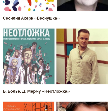
Сесилия Ахерн «Веснушка»
Б. Болье, Д. Мерму «Неотложка»