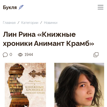
Букля
Главная
Категории
Новинки
Лин Рина «Книжные
хроники Анимант Крамб»
0
1944