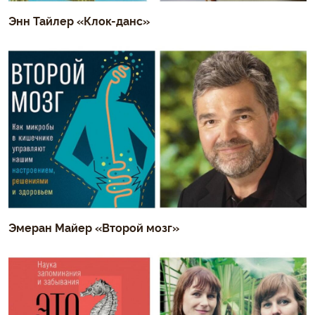
Энн Тайлер «Клок-данс»
Эмеран Майер «Второй мозг»