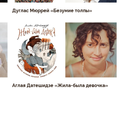
Дуглас Мюррей «Безумие толпы»
Аглая Датешидзе «Жила-была девочка»