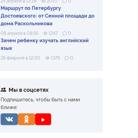
25 апреля в 13:28
2070
0
Маршрут по Петербургу
Достоевского: от Сенной площади до
дома Раскольникова
08 апреля в 08:56
1247
0
Зачем ребенку изучать английский
язык
26 февраля в 12:00
1379
0
Мы в соцсетях
Подпишитесь, чтобы быть с нами
ближе: